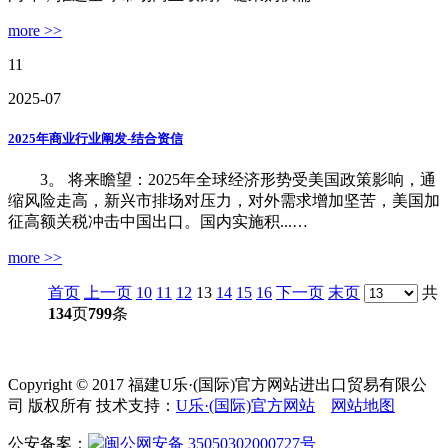
more >>
11
2025-07
2025年商业行业阐发-结合资信
3。 将来瞻望：2025年全球经济形势受美国政策影响，通
缩风险走高，新兴市排场对压力，对外需求增加坚苦，美国加
征高额关税冲击中国出口。国内实施积...…
more >>
首页
上一页
10
11
12
13
14
15
16
下一页
末页
共
134
页
799
条
Copyright © 2017 福建U乐·(国际)官方网站进出口贸易有限公
司 版权所有 技术支持：
U乐·(国际)官方网站
网站地图
公安备案：
闽公网安备 35050302000727号