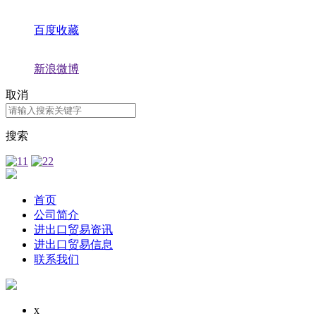
百度收藏
新浪微博
取消
搜索
首页
公司简介
进出口贸易资讯
进出口贸易信息
联系我们
x