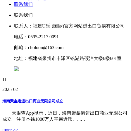
联系我们
联系我们
联系人：福建U乐·(国际)官方网站进出口贸易有限公司
电话：0595-2217 0091
邮箱：choloon@163.com
地址：福建省泉州市丰泽区铭湖路硕治大楼6楼601室
11
2025-02
海南聚鑫港进出口商业无限公司成立
天眼查App显示，近日，海南聚鑫港进出口商业无限公司
成立，注册本钱1000万人平易近币。...…
more >>