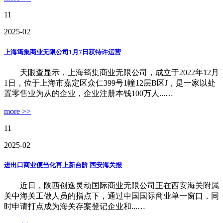
11
2025-02
上海筠集商业无限公司1月7日获特许运营
天眼查显示，上海筠集商业无限公司，成立于2022年12月
1日，位于上海市嘉定区众仁399号1幢12层B区J，是一家以处
置零售业为从的企业，企业注册本钱100万人...…
more >>
11
2025-02
进出口商业便当化再上新台阶 西安海关报
近日，陕西创逸灵动国际商业无限公司正在西安海关附属
关中海关工做人员的指点下，通过中国国际商业单一窗口，同
时申请打点成为海关存案登记企业和...…