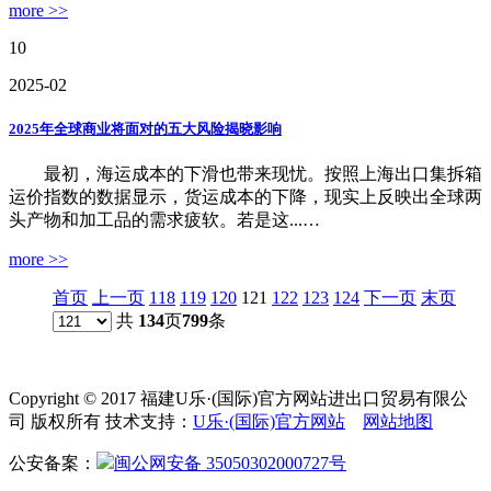
more >>
10
2025-02
2025年全球商业将面对的五大风险揭晓影响
最初，海运成本的下滑也带来现忧。按照上海出口集拆箱
运价指数的数据显示，货运成本的下降，现实上反映出全球两
头产物和加工品的需求疲软。若是这...…
more >>
首页
上一页
118
119
120
121
122
123
124
下一页
末页
共
134
页
799
条
Copyright © 2017 福建U乐·(国际)官方网站进出口贸易有限公
司 版权所有 技术支持：
U乐·(国际)官方网站
网站地图
公安备案：
闽公网安备 35050302000727号