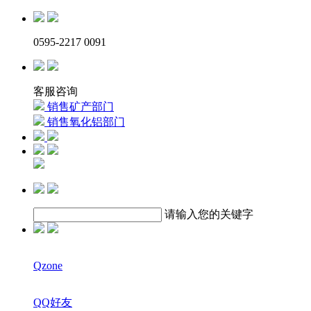
0595-2217 0091
客服咨询
销售矿产部门
销售氧化铝部门
请输入您的关键字
Qzone
QQ好友